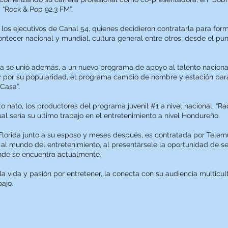
 “Rock & Pop 92.3 FM”.
los ejecutivos de Canal 54, quienes decidieron contratarla para fo
ontecer nacional y mundial, cultura general entre otros, desde el pun
na se unió además, a un nuevo programa de apoyo al talento nacion
 y por su popularidad, el programa cambio de nombre y estación para 
Casa”.
o nato, los productores del programa juvenil #1 a nivel nacional, “R
l sería su ultimo trabajo en el entretenimiento a nivel Hondureño.
Florida junto a su esposo y meses después, es contratada por Tel
ía al mundo del entretenimiento, al presentársele la oportunidad de 
onde se encuentra actualmente.
a vida y pasión por entretener, la conecta con su audiencia multicul
o. ­­