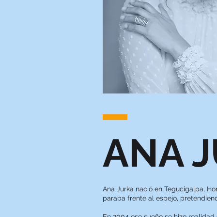
ANA 
Ana Jurka nació en Tegucigalpa, Hon
paraba frente al espejo, pretendie
En 2004 ese sueño se hizo realida