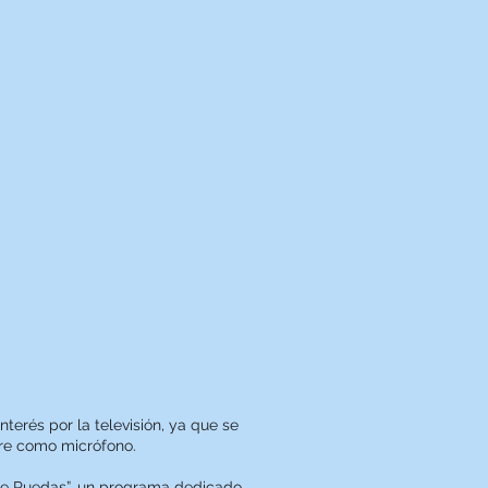
erés por la televisión, ya que se
adre como micrófono.
re Ruedas”, un programa dedicado