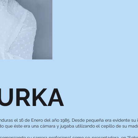
JURKA
duras el 16 de Enero del año 1985. Desde pequeña era evidente su int
ndo que éste era una cámara y jugaba utilizando el cepillo de su m
d comenzando su carrera profesional como co-presentadora, en “Sob