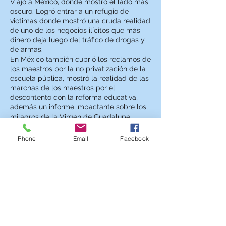
Viajó a México, donde mostró el lado más
oscuro. Logró entrar a un refugio de
victimas donde mostró una cruda realidad
de uno de los negocios ilícitos que más
dinero deja luego del tráfico de drogas y
de armas.
En México también cubrió los reclamos de
los maestros por la no privatización de la
escuela pública, mostró la realidad de las
marchas de los maestros por el
descontento con la reforma educativa,
además un informe impactante sobre los
milagros de la Virgen de Guadalupe.
Natalia Denegri también condujo el
Phone
Email
Facebook
programa ATREVIDAS, que no sólo es un
programa dedicado a ellas que aborda
temas relacionados con la moda, la
belleza, las finanzas, la salud y las
celebridades. Es un magazine semanal
con un remarcado perfil social y solidario
en el que las mujeres no sólo se verán
representadas sino que también tendrán
participación y recibirán la ayuda que